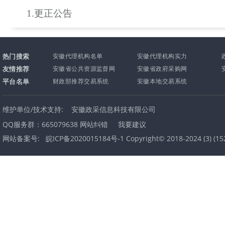
1.更正公告
热门搜索
安徽代理机构名单
安徽代理机构实力
友情推荐
安徽省公共资源监督网
安徽省政府采购网
平台名单
财政部推荐交易系统
安徽本地交易系统
维护单位/技术支持:
安徽政采信息科技有限公司
QQ服务群：665079638
网站纠错
我要建议
网站备案号:
皖ICP备2020015184号-1 Copyright© 2018-2024
(
3
) (
15