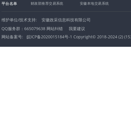
平台名单
财政部推荐交易系统
安徽本地交易系统
维护单位/技术支持:
安徽政采信息科技有限公司
QQ服务群：665079638
网站纠错
我要建议
网站备案号:
皖ICP备2020015184号-1 Copyright© 2018-2024
(
2
) (
15