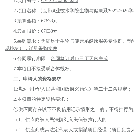
1.项目编号：
CF-XJ-20260402-3
2.项目名称：
池州职业技术学院生物与健康系
2025-2
3.预算金额：
67638元
4.最高限价：
67638元
5.采购需求：
为
满足于生物与健康系健康服务专业群、动
规耗材），详见采购文件
6.合同履行期限：
合同签订后
15日历天内完成
7.本项目不接受联合体投标。
二、
申请人的资格要求
1.满足《中华人民共和国政府采购法》第二十二条规定；
2.本项目的特定资格要求：
①供应商存在以下不良信用记录情形之一的，不得推荐为
（
1）供应商被人民法院列入失信被执行人的；
（
2）供应商或其法定代表人或拟派项目经理（项目负责