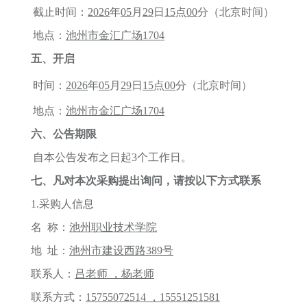
截止时间：
2026
年
0
5
月
29
日
1
5
点
00
分
（北京时间）
地点：
池州市金汇广场
170
4
五、开启
时间：
2026
年
0
5
月
29
日
1
5
点
00
分
（北京时间）
地点：
池州市金汇广场
170
4
六、公告期限
自本公告发布之日起
3个工作日。
七
、
凡对本次采购提出询问，请按以下方式联系
1.采购人信息
名
称
：
池州职业技术学院
地
址：
池州市建设西路
389号
联系人：
吕老师
，杨老师
联系方式：
15755072514 ，15551251581