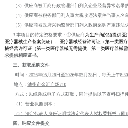
（
3）供应商被工商行政管理部门列入企业经营异常名录
（
4）供应商被税务部门列入重大税收违法案件当事人名
（
5）供应商被政府采购监管部门列入政府采购严重违法
3.本项目的特定资格要求：①供应商
为生产商的须提供医
医疗器械生产备案凭证）、医疗器械经营许可证（第一类医疗
械经营许可证（第一类医疗器械无需提供、第二类医疗器械需
求提供相应证书。
三、获取采购文件
时间：
2026
年
0
5
月
26
日至
2026
年
0
5
月
28
日
，
每天上午
8:30
地点：
池州市金汇广场
710
方式：
以纸质或电子方式获取，同时提供以下资料扫描
（
1）营业执照副本；
（
2）法定代表人身份证明或法定代表人授权委托书（附
四、响应文件提交