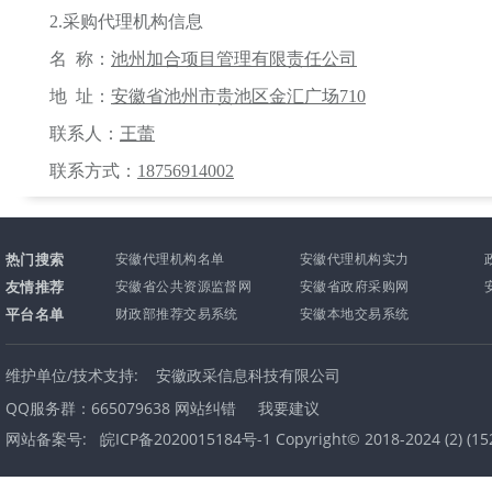
2.采购代理机构
信息
名
称
：
池州加合项目管理有限责任公司
地
址：
安徽省池州市贵池区金汇广场
710
联系人：
王蕾
联系方式：
18756914002
热门搜索
安徽代理机构名单
安徽代理机构实力
友情推荐
安徽省公共资源监督网
安徽省政府采购网
平台名单
财政部推荐交易系统
安徽本地交易系统
维护单位/技术支持:
安徽政采信息科技有限公司
QQ服务群：665079638
网站纠错
我要建议
网站备案号:
皖ICP备2020015184号-1 Copyright© 2018-2024
(
2
) (
15